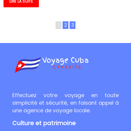
LIRE LA SUITE
1
2
3
Effectuez votre voyage en toute
simplicité et sécurité, en faisant appel à
une agence de voyage locale.
Culture et patrimoine