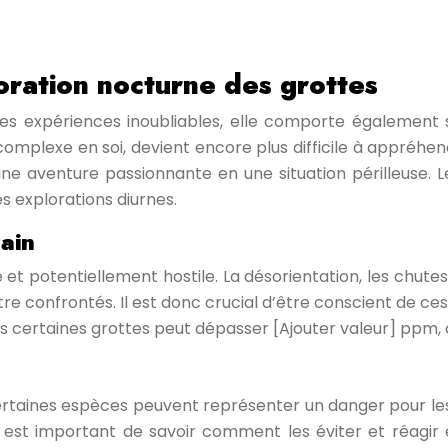
oration nocturne des grottes
des expériences inoubliables, elle comporte également s
omplexe en soi, devient encore plus difficile à appréhen
aventure passionnante en une situation périlleuse. Le 
s explorations diurnes.
rain
t potentiellement hostile. La désorientation, les chutes,
e confrontés. Il est donc crucial d’être conscient de ce
 certaines grottes peut dépasser [Ajouter valeur] ppm, 
ertaines espèces peuvent représenter un danger pour les
l est important de savoir comment les éviter et réagir e