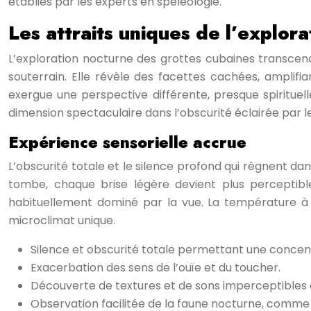
établies par les experts en spéléologie.
Les attraits uniques de l’explor
L’exploration nocturne des grottes cubaines transcend
souterrain. Elle révèle des facettes cachées, amplif
exergue une perspective différente, presque spirituell
dimension spectaculaire dans l’obscurité éclairée par l
Expérience sensorielle accrue
L’obscurité totale et le silence profond qui règnent da
tombe, chaque brise légère devient plus perceptibl
habituellement dominé par la vue. La température à l
microclimat unique.
Silence et obscurité totale permettant une concen
Exacerbation des sens de l’ouïe et du toucher.
Découverte de textures et de sons imperceptibles 
Observation facilitée de la faune nocturne, comme 