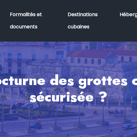
Formalités et
Destinations
Héber
documents
cubaines
octurne des grottes c
sécurisée ?