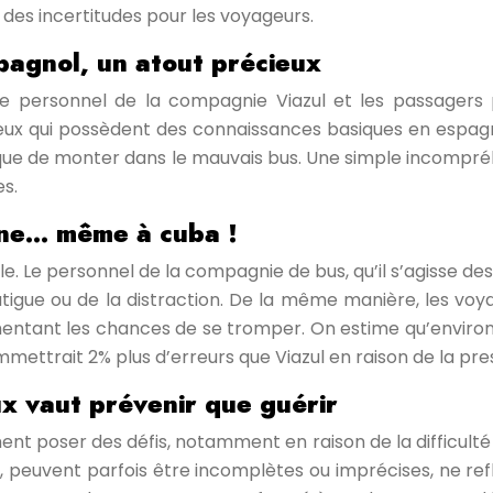
des incertitudes pour les voyageurs.
pagnol, un atout précieux
e personnel de la compagnie Viazul et les passagers p
ux qui possèdent des connaissances basiques en espagnol.
e risque de monter dans le mauvais bus. Une simple incomp
s.
ine… même à cuba !
le. Le personnel de la compagnie de bus, qu’il s’agisse des
gue ou de la distraction. De la même manière, les voya
gmentant les chances de se tromper. On estime qu’environ
ttrait 2% plus d’erreurs que Viazul en raison de la pres
eux vaut prévenir que guérir
t poser des défis, notamment en raison de la difficulté à
es, peuvent parfois être incomplètes ou imprécises, ne refl