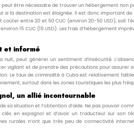
ir, il peut être nécessaire de trouver un hébergement non p
out si la destination est éloignée. Il est donc important
nt coûter entre 20 et 50 CUC (environ 20-50 USD), soit l’
’environ 15 CUC (15 USD). Les frais d’hébergement imprév
t et informé
a nuit, peut générer un sentiment d’insécurité. L’absen
ster vigilant et de prendre des précautions pour assurer
tion. Le taux de criminalité à Cuba est relativement faib
nnement, surtout dans les zones touristiques les plus fréq
gnol, un allié incontournable
tion de sa situation et l’obtention d’aide. Ne pas pouvoir 
es clés en espagnol et d’avoir un traducteur sur son 
es rurales n’ont que très peu de connectivité internet,