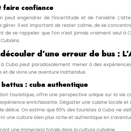
t faire confiance
eut engendrer de l’incertitude et de l’anxiété. L’attente
gérer. Il est important de rester calme, de se concentrer s
 de se rappeler que l’on n’est jamais vraiment seul à Cuba
 Cubains.
 découler d’une erreur de bus : L
us à Cuba peut paradoxalement mener à des expériences 
le et de vivre une aventure inattendue.
 battus : cuba authentique
ation touristique, offre une perspective unique sur la vi
expérience enrichissante. Déguster une cuisine locale et
able délice. On estime que 65% des touristes à Cuba ne v
rir une culture bien plus riche et authentique en s’aventu
frant une immersion totale dans la culture cubaine.