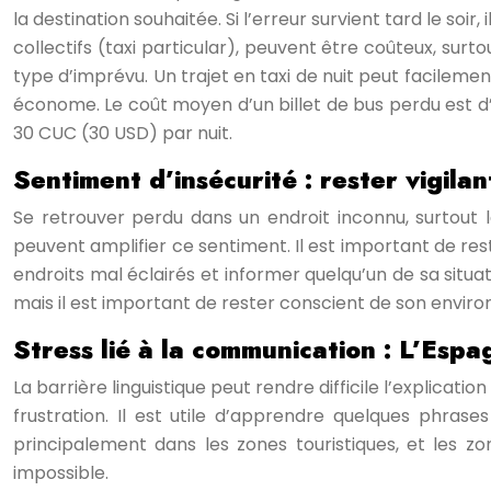
la destination souhaitée. Si l’erreur survient tard le so
collectifs (taxi particular), peuvent être coûteux, surt
type d’imprévu. Un trajet en taxi de nuit peut facileme
économe. Le coût moyen d’un billet de bus perdu est d
30 CUC (30 USD) par nuit.
Sentiment d’insécurité : rester vigilan
Se retrouver perdu dans un endroit inconnu, surtout l
peuvent amplifier ce sentiment. Il est important de re
endroits mal éclairés et informer quelqu’un de sa situa
mais il est important de rester conscient de son enviro
Stress lié à la communication : L’Espa
La barrière linguistique peut rendre difficile l’explica
frustration. Il est utile d’apprendre quelques phras
principalement dans les zones touristiques, et les zon
impossible.