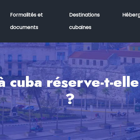
Formalités et
Destinations
Héber
documents
cubaines
 cuba réserve-t-elle
?