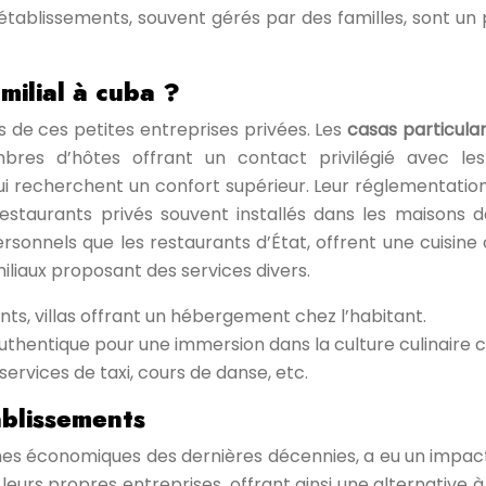
ablissements, souvent gérés par des familles, sont un p
milial à cuba ?
ns de ces petites entreprises privées. Les
casas particula
bres d’hôtes offrant un contact privilégié avec les
i recherchent un confort supérieur. Leur réglementation 
restaurants privés souvent installés dans les maisons
 personnels que les restaurants d’État, offrent une cuis
iliaux proposant des services divers.
, villas offrant un hébergement chez l’habitant.
authentique pour une immersion dans la culture culinaire 
services de taxi, cours de danse, etc.
ablissements
mes économiques des dernières décennies, a eu un impac
urs propres entreprises, offrant ainsi une alternative à