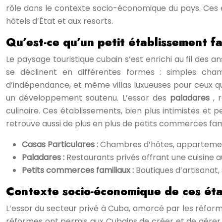
rôle dans le contexte socio-économique du pays. Ces ét
hôtels d’État et aux resorts.
Qu’est-ce qu’un petit établissement fa
Le paysage touristique cubain s’est enrichi au fil des a
se déclinent en différentes formes : simples cham
d’indépendance, et même villas luxueuses pour ceux qu
un développement soutenu. L’essor des
paladares
, 
culinaire. Ces établissements, bien plus intimistes et
retrouve aussi de plus en plus de petits commerces fam
Casas Particulares :
Chambres d’hôtes, appartements
Paladares :
Restaurants privés offrant une cuisine 
Petits commerces familiaux :
Boutiques d’artisanat, 
Contexte socio-économique de ces ét
L’essor du secteur privé à Cuba, amorcé par les réfor
réformes ont permis aux Cubains de créer et de gérer le